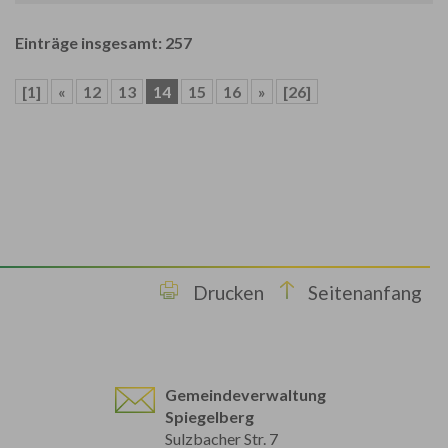
Einträge insgesamt: 257
[1]
«
12
13
14
15
16
»
[26]
Drucken
Seitenanfang
Gemeindeverwaltung
Spiegelberg
Sulzbacher Str. 7