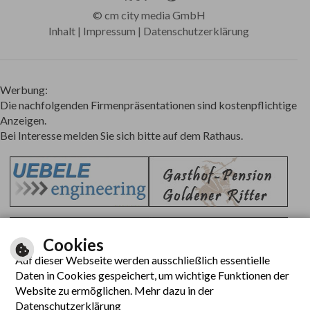
©
cm city media GmbH
Inhalt
|
Impressum
|
Datenschutzerklärung
Werbung:
Die nachfolgenden Firmenpräsentationen sind kostenpflichtige
Anzeigen.
Bei Interesse melden Sie sich bitte auf dem Rathaus.
Cookies
Auf dieser Webseite werden ausschließlich essentielle
Daten in Cookies gespeichert, um wichtige Funktionen der
Website zu ermöglichen. Mehr dazu in der
Datenschutzerklärung