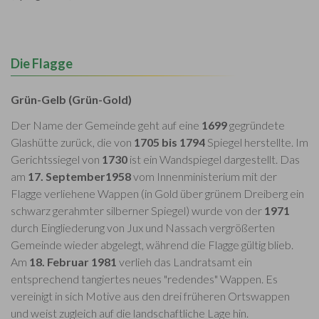
Die Flagge
Grün-Gelb (Grün-Gold)
Der Name der Gemeinde geht auf eine
1699
gegründete
Glashütte zurück, die von
1705 bis 1794
Spiegel herstellte. Im
Gerichtssiegel von
1730
ist ein Wandspiegel dargestellt. Das
am
17. September
1958
vom Innenministerium mit der
Flagge verliehene Wappen (in Gold über grünem Dreiberg ein
schwarz gerahmter silberner Spiegel) wurde von der
1971
durch Eingliederung von Jux und Nassach vergrößerten
Gemeinde wieder abgelegt, während die Flagge gültig blieb.
Am
18. Februar 1981
verlieh das Landratsamt ein
entsprechend tangiertes neues "redendes" Wappen. Es
vereinigt in sich Motive aus den drei früheren Ortswappen
und weist zugleich auf die landschaftliche Lage hin.