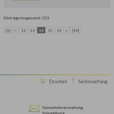
Einträge insgesamt: 153
[1]
«
12
13
14
15
16
»
[16]
Drucken
Seitenanfang
Gemeindeverwaltung
Spiegelberg