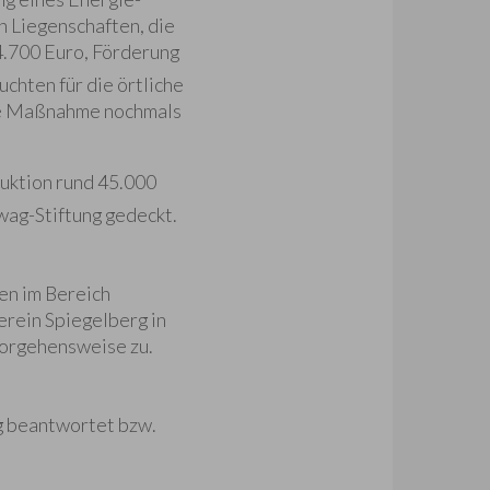
 Liegenschaften, die
4.700 Euro, Förderung
chten für die örtliche
de Maßnahme nochmals
uktion rund 45.000
wag-Stiftung gedeckt.
en im Bereich
rein Spiegelberg in
Vorgehensweise zu.
g beantwortet bzw.