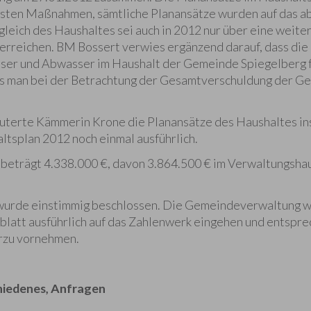
igsten Maßnahmen, sämtliche Planansätze wurden auf das 
gleich des Haushaltes sei auch in 2012 nur über eine weite
erreichen. BM Bossert verwies ergänzend darauf, dass di
er und Abwasser im Haushalt der Gemeinde Spiegelberg f
as man bei der Betrachtung der Gesamtverschuldung der G
äuterte Kämmerin Krone die Planansätze des Haushaltes i
ltsplan 2012 noch einmal ausführlich.
eträgt 4.338.000 €, davon 3.864.500 € im Verwaltungshau
wurde einstimmig beschlossen. Die Gemeindeverwaltung wi
latt ausführlich auf das Zahlenwerk eingehen und entspr
erzu vornehmen.
iedenes, Anfragen