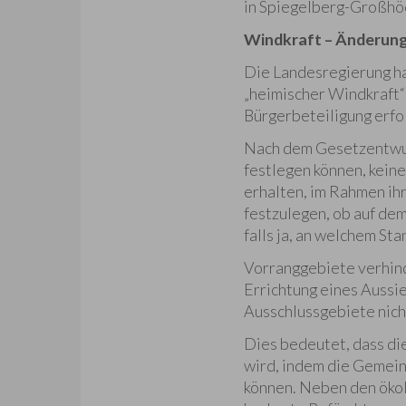
in Spiegelberg-Großhö
Windkraft – Änderung
Die Landesregierung ha
„heimischer Windkraft“ 
Bürgerbeteiligung erfo
Nach dem Gesetzentwurf
festlegen können, kein
erhalten, im Rahmen ih
festzulegen, ob auf de
falls ja, an welchem Sta
Vorranggebiete verhin
Errichtung eines Aussi
Ausschlussgebiete nich
Dies bedeutet, dass di
wird, indem die Gemein
können. Neben den ökol