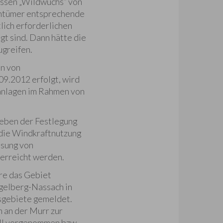
issen „Wildwuchs“ von
gentümer entsprechende
lich erforderlichen
t sind. Dann hätte die
ugreifen.
en von
9.2012 erfolgt, wird
anlagen im Rahmen von
neben der Festlegung
 die Windkraftnutzung
isung von
 erreicht werden.
re das Gebiet
egelberg-Nassach in
gsgebiete gemeldet.
 an der Murr zur
all vorgenommen bzw.