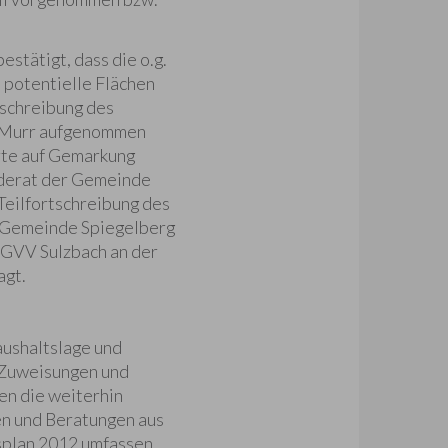
stätigt, dass die o.g.
 potentielle Flächen
tschreibung des
r Murr aufgenommen
rte auf Gemarkung
nderat der Gemeinde
eilfortschreibung des
r Gemeinde Spiegelberg
GVV Sulzbach an der
agt.
ushaltslage und
e Zuweisungen und
en die weiterhin
nen und Beratungen aus
splan 2012 umfassen