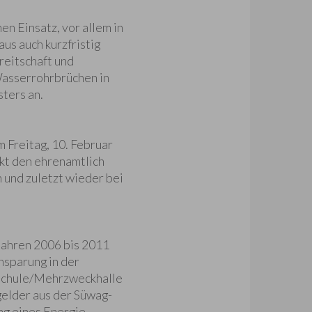
n Einsatz, vor allem in
us auch kurzfristig
reitschaft und
 Wasserrohrbrüchen in
ters an.
 Freitag, 10. Februar
t den ehrenamtlich
 und zuletzt wieder bei
 Jahren 2006 bis 2011
nsparung in der
 Schule/Mehrzweckhalle
gelder aus der Süwag-
ng eines Energie-