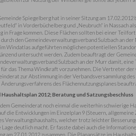
meinde Spiegelberg hat in seiner Sitzung am 17.02.2012 be
eutfeld“ in Vorderbüchelberg und „Neubruch“ in Nassach als
 in Frage kommen. Diese Flächen sollten bei einer Teilfor
 durch den Gemeindeverwaltungsverband Sulzbach an de
 im Windatlas aufgeführten möglichen potentiellen Stando
rgänzend untersucht werden. Zudem beauftragt der Gemei
deverwaltungsverband Sulzbach an der Murr damit, eine T
 für das Thema Windkraft vorzunehmen. Die Vertreter de
inderat zur Abstimmung in der Verbandsversammlung des 
s Änderungsverfahrens des Flächennutzungsplanes beauftr
 Haushaltsplan 2012; Beratung und Satzungsbeschluss
 dem Gemeinderat noch einmal die weiterhin schwierige Ha
uf die Entwicklungen im Einzelplan 9 (Steuern, allgemein
s Verwaltungshaushalts, welcher trotz leichter Besserung
 Lage deutlich macht. Er fasste dabei auch die Informatio
ng am 27.01.2012 zusammen. Die Planansätze im Haushalt