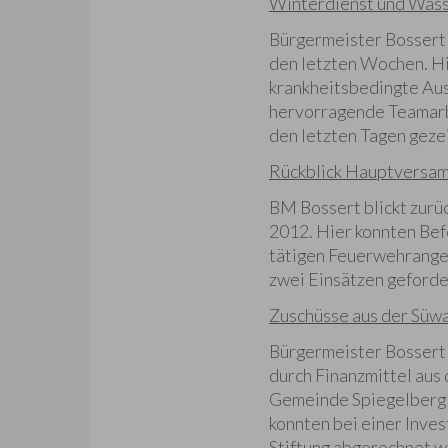
Winterdienst und Was
Bürgermeister Bossert l
den letzten Wochen. Hi
krankheitsbedingte Aus
hervorragende Teamarbe
den letzten Tagen geze
Rückblick Hauptversam
BM Bossert blickt zurü
2012. Hier konnten Be
tätigen Feuerwehrangeh
zwei Einsätzen geforde
Zuschüsse aus der Süwa
Bürgermeister Bossert g
durch Finanzmittel aus
Gemeinde Spiegelberg 
konnten bei einer Inve
Stiftung abgerechnet w