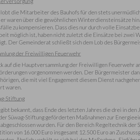
serversorgung
obt die Mitarbeiter des Bauhofs für den stets unermüdliche
er waren über die gewöhnlichen Winterdiensteinsätze hina
fälle zu kompensieren. Dass dies nur durch volle Einsatzbe
it möglich ist, haben nicht zuletzt die Einsätze bei zwei
igt. Der Gemeinderat schließt sich dem Lob des Bürgermeis
mlung der Freiwilligen Feuerwehr
ck auf die Hauptversammlung der Freiwilligen Feuerwehr am
förderungen vorgenommen werden. Der Bürgermeister dank
örigen, die mit viel Engagement diesem Dienst nachgehen
rt waren.
g-Stiftung
ibt bekannt, dass Ende des letzten Jahres die drei in den
 der Süwag-Stiftung geförderten Maßnahmen zur Energieei
abgeschlossen wurden. Für den Bereich Regeltechnik der
stition von 16.000 Euro insgesamt 12.500 Euro an Zuschuss
erden. Ähnlich verhält es sich bei der Maßnahme „Einführu