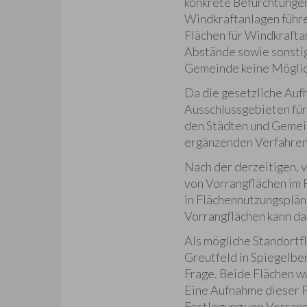
konkrete Befürchtungen
Windkraftanlagen führe
Flächen für Windkrafta
Abstände sowie sonstig
Gemeinde keine Möglich
Da die gesetzliche Au
Ausschlussgebieten für
den Städten und Gemei
ergänzenden Verfahren
Nach der derzeitigen, 
von Vorrangflächen im 
in Flächennutzungsplän
Vorrangflächen kann da
Als mögliche Standort
Greutfeld in Spiegelbe
Frage. Beide Flächen w
Eine Aufnahme dieser F
Festlegung von Vorrang