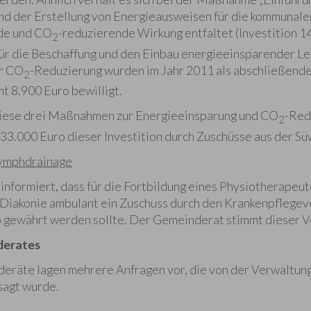
d der Erstellung von Energieausweisen für die kommunalen
de und CO
-reduzierende Wirkung entfaltet (Investition 1
2
Für die Beschaffung und den Einbau energieeinsparender Leu
r CO
-Reduzierung wurden im Jahr 2011 als abschließen
2
t 8.900 Euro bewilligt.
diese drei Maßnahmen zur Energieeinsparung und CO
-Red
2
 33.000 Euro dieser Investition durch Zuschüsse aus der Sü
Lymphdrainage
informiert, dass für die Fortbildung eines Physiotherapeut
Diakonie ambulant ein Zuschuss durch den Krankenpflegeve
o gewährt werden sollte. Der Gemeinderat stimmt dieser 
derates
eräte lagen mehrere Anfragen vor, die von der Verwaltun
agt wurde.