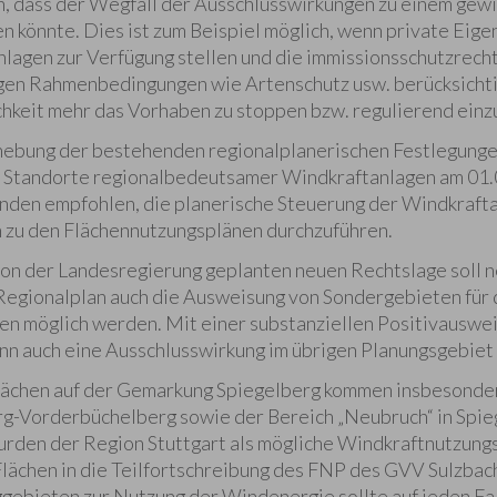
, dass der Wegfall der Ausschlusswirkungen zu einem gew
n könnte. Dies ist zum Beispiel möglich, wenn private Ei
nlagen zur Verfügung stellen und die immissionsschutzrecht
en Rahmenbedingungen wie Artenschutz usw. berücksichtig
keit mehr das Vorhaben zu stoppen bzw. regulierend einz
fhebung der bestehenden regionalplanerischen Festlegung
 Standorte regionalbedeutsamer Windkraftanlagen am 01.0
nden empfohlen, die planerische Steuerung der Windkraft
 zu den Flächennutzungsplänen durchzuführen.
von der Landesregierung geplanten neuen Rechtslage soll 
Regionalplan auch die Ausweisung von Sondergebieten für
en möglich werden. Mit einer substanziellen Positivauswe
nn auch eine Ausschlusswirkung im übrigen Planungsgebiet
flächen auf der Gemarkung Spiegelberg kommen insbesonde
rg-Vorderbüchelberg sowie der Bereich „Neubruch“ in Spi
urden der Region Stuttgart als mögliche Windkraftnutzun
lächen in die Teilfortschreibung des FNP des GVV Sulzbach
gebieten zur Nutzung der Windenergie sollte auf jeden F