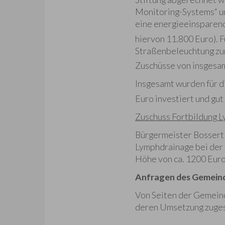
Monitoring-Systems“ un
eine energieeinsparen
hiervon 11.800 Euro). 
Straßenbeleuchtung zu
Zuschüsse von insgesam
Insgesamt wurden für 
Euro investiert und gut
Zuschuss Fortbildung 
Bürgermeister Bossert 
Lymphdrainage bei der 
Höhe von ca. 1200 Eur
Anfragen des Gemein
Von Seiten der Gemeind
deren Umsetzung zuges