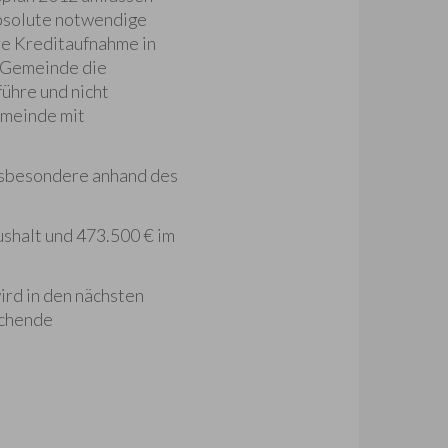
absolute notwendige
re Kreditaufnahme in
e Gemeinde die
ühre und nicht
emeinde mit
nsbesondere anhand des
shalt und 473.500 € im
rd in den nächsten
echende