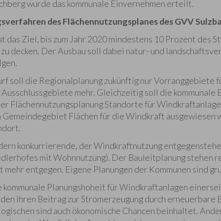
chberg wurde das kommunale Einvernehmen erteilt.
sverfahren des Flächennutzungsplanes des GVV Sulzba
t das Ziel, bis zum Jahr 2020 mindestens 10 Prozent des S
zu decken. Der Ausbau soll dabei natur- und landschaftsver
lgen.
 soll die Regionalplanung zukünftig nur Vorranggebiete 
e Ausschlussgebiete mehr. Gleichzeitig soll die kommunale
rer Flächennutzungsplanung Standorte für Windkraftanlagen 
m Gemeindegebiet Flächen für die Windkraft ausgewiesen 
ndort.
dern konkurrierende, der Windkraftnutzung entgegenstehe
edlerhofes mit Wohnnutzung). Der Bauleitplanung stehen r
t mehr entgegen. Eigene Planungen der Kommunen sind gru
e kommunale Planungshoheit für Windkraftanlagen einerseit
den ihren Beitrag zur Stromerzeugung durch erneuerbare 
ogischen sind auch ökonomische Chancen beinhaltet. Ander