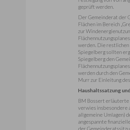
geprüft werden.
Der Gemeinderat der Ge
Flächen im Bereich „Gr
zur Windenergienutzung
Flächennutzungsplanes
werden. Die restlichen
Spiegelberg sollten e
Spiegelberg den Gemein
Flächennutzungsplanes
werden durch den Geme
Murr zur Einleitung de
Haushaltssatzung und
BM Bossert erläuterte
verwies insbesondere a
allgemeine Umlagen) de
angespannte finanzielle
der Gemeinderatssitzu