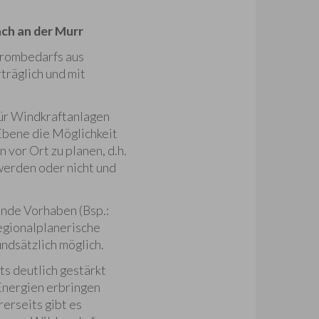
ch an der Murr
trombedarfs aus
träglich und mit
für Windkraftanlagen
 Ebene die Möglichkeit
vor Ort zu planen, d.h.
werden oder nicht und
nde Vorhaben (Bsp.:
egionalplanerische
ndsätzlich möglich.
s deutlich gestärkt
Energien erbringen
erseits gibt es