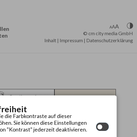
llen
©
cm city media GmbH
ten
Inhalt
|
Impressum
|
Datenschutzerklärung
freiheit
ie die Farbkontraste auf dieser
hen. Sie können diese Einstellungen
on "Kontrast" jederzeit deaktivieren.