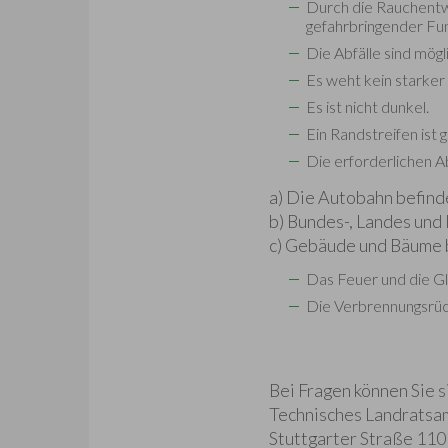
Durch die Rauchentw
gefahrbringender Fun
Die Abfälle sind mög
Es weht kein starker
Es ist nicht dunkel.
Ein Randstreifen ist
Die erforderlichen 
a) Die Autobahn befind
b) Bundes-, Landes und
c) Gebäude und Bäume b
Das Feuer und die G
Die Verbrennungsrüc
Bei Fragen können Sie 
Technisches Landratsa
Stuttgarter Straße 110