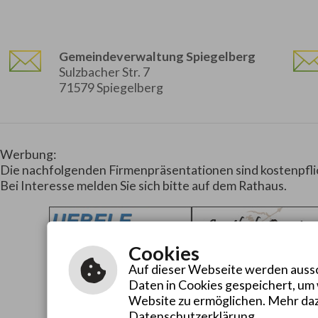
Gemeindeverwaltung Spiegelberg
Sulzbacher Str. 7
71579 Spiegelberg
Werbung:
Die nachfolgenden Firmenpräsentationen sind kostenpfli
Bei Interesse melden Sie sich bitte auf dem Rathaus.
Cookies
Auf dieser Webseite werden aussch
Daten in Cookies gespeichert, um
Website zu ermöglichen. Mehr daz
Datenschutzerklärung