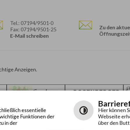
Tel.: 07194/9501-0
Zu den aktue
Fax: 07194/9501-25
Öffnungszei
E-Mail schreiben
chtige Anzeigen.
Barriere
ließlich essentielle
Hier können S
 wichtige Funktionen der
Webseite erhö
u in der
über den Butt