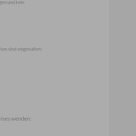
gen und kein
en sind eingehalten:
eises wenden: