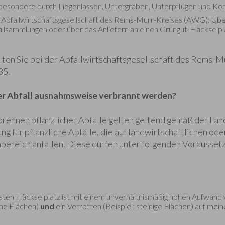
sbesondere durch Liegenlassen, Untergraben, Unterpflügen und Ko
 Abfallwirtschaftsgesellschaft des Rems-Murr-Kreises (AWG): Übe
llsammlungen oder über das Anliefern an einen Grüngut-Häckselpl
ten Sie bei der Abfallwirtschaftsgesellschaft des Rems-M
35.
er Abfall ausnahmsweise verbrannt werden?
rennen pflanzlicher Abfälle gelten geltend gemäß der Lan
g für pflanzliche Abfälle, die auf landwirtschaftlichen od
bereich anfallen. Diese dürfen unter folgenden Vorausse
ten Häckselplatz ist mit einem unverhältnismäßig hohen Aufwand v
che Flächen)
und
ein Verrotten (Beispiel: steinige Flächen) auf mei