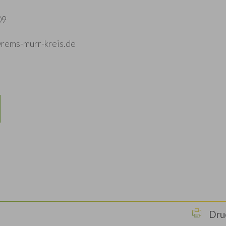
09
rems-murr-kreis.de
Dru