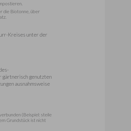
mpostieren.
r die Biotonne, über
atz.
urr-Kreises unter der
des-
er gärtnerisch genutzten
tzungen ausnahmsweise
erbunden (Beispiel: steile
nem Grundstück ist nicht