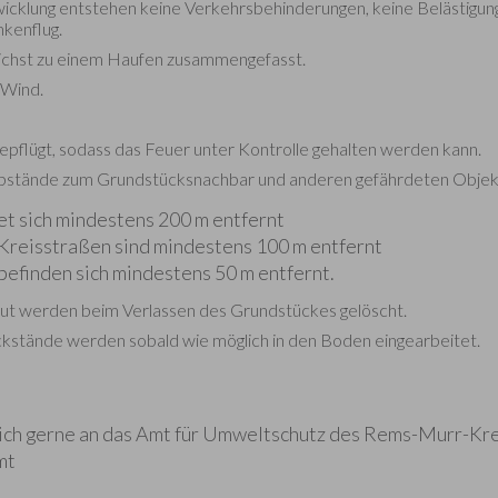
icklung entstehen keine Verkehrsbehinderungen, keine Belästigun
kenflug.
lichst zu einem Haufen zusammengefasst.
 Wind.
 gepflügt, sodass das Feuer unter Kontrolle gehalten werden kann.
Abstände zum Grundstücksnachbar und anderen gefährdeten Objekt
et sich mindestens 200 m entfernt
 Kreisstraßen sind mindestens 100 m entfernt
efinden sich mindestens 50 m entfernt.
lut werden beim Verlassen des Grundstückes gelöscht.
kstände werden sobald wie möglich in den Boden eingearbeitet.
sich gerne an das Amt für Umweltschutz des Rems-Murr-Kr
mt