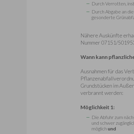
Durch Verrotten, in
Durch Abgabe an die
gesonderte Grünabfa
Nähere Auskünfte erhal
Nummer 07151/50195
Wann kann pflanzlich
Ausnahmen für das Verb
Pflanzenabfallverordnun
Grundstücken im Außen
verbrannt werden:
Möglichkeit 1:
Die Abfuhr zum nächs
und schwer zugängli
möglich
und