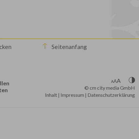
cken
Seitenanfang
llen
©
cm city media GmbH
ten
Inhalt
|
Impressum
|
Datenschutzerklärung