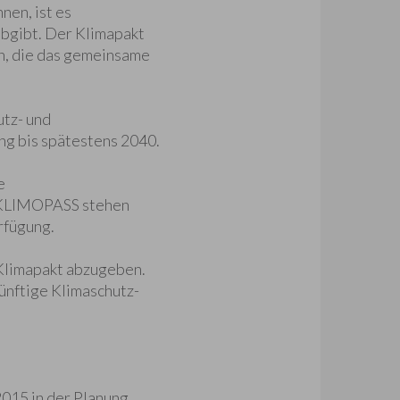
en, ist es
abgibt. Der Klimapakt
, die das gemeinsame
tz- und
g bis spätestens 2040.
e
d KLIMOPASS stehen
rfügung.
 Klimapakt abzugeben.
ünftige Klimaschutz-
015 in der Planung.