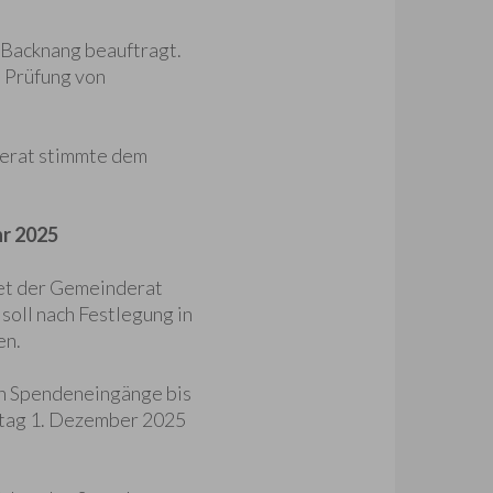
 Backnang beauftragt.
e Prüfung von
derat stimmte dem
hr 2025
et der Gemeinderat
oll nach Festlegung in
en.
en Spendeneingänge bis
chtag 1. Dezember 2025