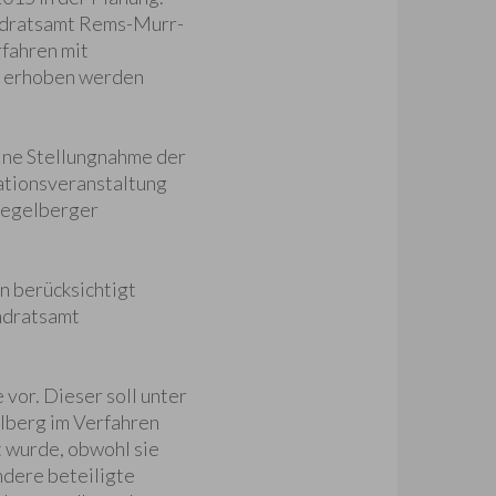
ndratsamt Rems-Murr-
rfahren mit
n erhoben werden
eine Stellungnahme der
mationsveranstaltung
iegelberger
n berücksichtigt
ndratsamt
vor. Dieser soll unter
lberg im Verfahren
 wurde, obwohl sie
ndere beteiligte