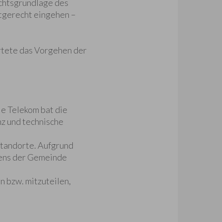
echtsgrundlage des
stgerecht eingehen –
rtete das Vorgehen der
ie Telekom bat die
z und technische
tandorte. Aufgrund
itens der Gemeinde
n bzw. mitzuteilen,