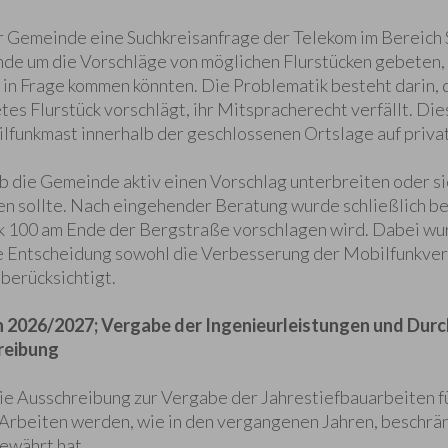
 Gemeinde eine Suchkreisanfrage der Telekom im Bereich 
de um die Vorschläge von möglichen Flurstücken gebeten, d
in Frage kommen könnten. Die Problematik besteht darin, da
s Flurstück vorschlägt, ihr Mitspracherecht verfällt. Die
lfunkmast innerhalb der geschlossenen Ortslage auf privat
b die Gemeinde aktiv einen Vorschlag unterbreiten oder sic
n sollte. Nach eingehender Beratung wurde schließlich be
 100 am Ende der Bergstraße vorschlagen wird. Dabei wur
 Entscheidung sowohl die Verbesserung der Mobilfunkvers
berücksichtigt.
n 2026/2027; Vergabe der Ingenieurleistungen und Dur
reibung
e Ausschreibung zur Vergabe der Jahrestiefbauarbeiten fü
Arbeiten werden, wie in den vergangenen Jahren, beschrä
bewährt hat.