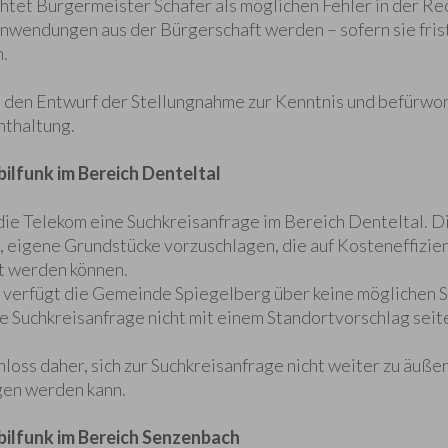
tet Bürgermeister Schäfer als möglichen Fehler in der R
nwendungen aus der Bürgerschaft werden – sofern sie fri
.
den Entwurf der Stellungnahme zur Kenntnis und befürwo
nthaltung.
lfunk im Bereich Denteltal
die Telekom eine Suchkreisanfrage im Bereich Denteltal. D
eigene Grundstücke vorzuschlagen, die auf Kosteneffizien
t werden können.
erfügt die Gemeinde Spiegelberg über keine möglichen S
ie Suchkreisanfrage nicht mit einem Standortvorschlag se
ss daher, sich zur Suchkreisanfrage nicht weiter zu äußer
gen werden kann.
ilfunk im Bereich Senzenbach