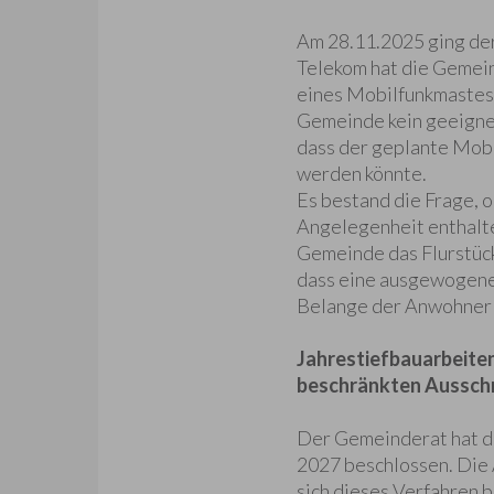
Am 28.11.2025 ging der
Telekom hat die Gemein
eines Mobilfunkmastes 
Gemeinde kein geeignete
dass der geplante Mobi
werden könnte.
Es bestand die Frage, o
Angelegenheit enthalte
Gemeinde das Flurstück
dass eine ausgewogene
Belange der Anwohner 
Jahrestiefbauarbeite
beschränkten Aussch
Der Gemeinderat hat di
2027 beschlossen. Die 
sich dieses Verfahren 