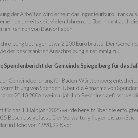
uung der Arbeiten wird erneut das Ingenieurbüro Frank aus
emeinde bereits seit vielen Jahren und übernimmt auch di
n im Rahmen von Bauvorhaben.
sschreibung betragen etwa 2.200 Euro brutto. Der Gemein
ie der beschränkten Ausschreibung einstimmig zu.
 Spendenbericht der Gemeinde Spiegelberg für das Ja
 3 der Gemeindeordnung für Baden-Württemberg entscheid
Vermittlung von Spenden. Über die Annahme von Spenden s
g am 20.10.2006 zweimal jährlich Beschluss gefasst werd
 für das 1. Halbjahr 2025 wurde bereits über die erfolgt
 2025 Beschluss gefasst. Der Verwaltung liegen bis zum Sti
en in Höhe von 4.998,99 € vor.