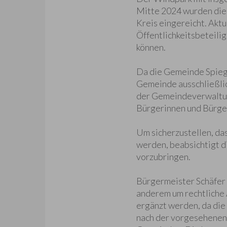
Mitte 2024 wurden die
Kreis eingereicht. Akt
Öffentlichkeitsbeteil
können.
Da die Gemeinde Spiege
Gemeinde ausschließlic
der Gemeindeverwaltun
Bürgerinnen und Bürger
Um sicherzustellen, d
werden, beabsichtigt 
vorzubringen.
Bürgermeister Schäfer 
anderem um rechtliche 
ergänzt werden, da die
nach der vorgesehenen 