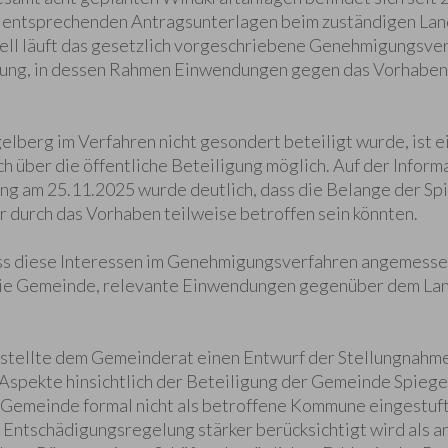
 entsprechenden Antragsunterlagen beim zuständigen La
uell läuft das gesetzlich vorgeschriebene Genehmigungsve
igung, in dessen Rahmen Einwendungen gegen das Vorhabe
lberg im Verfahren nicht gesondert beteiligt wurde, ist 
h über die öffentliche Beteiligung möglich. Auf der Infor
g am 25.11.2025 wurde deutlich, dass die Belange der Sp
 durch das Vorhaben teilweise betroffen sein könnten.
ass diese Interessen im Genehmigungsverfahren angemesse
die Gemeinde, relevante Einwendungen gegenüber dem La
stellte dem Gemeinderat einen Entwurf der Stellungnahme 
Aspekte hinsichtlich der Beteiligung der Gemeinde Spiege
 Gemeinde formal nicht als betroffene Kommune eingestuft
Entschädigungsregelung stärker berücksichtigt wird als a