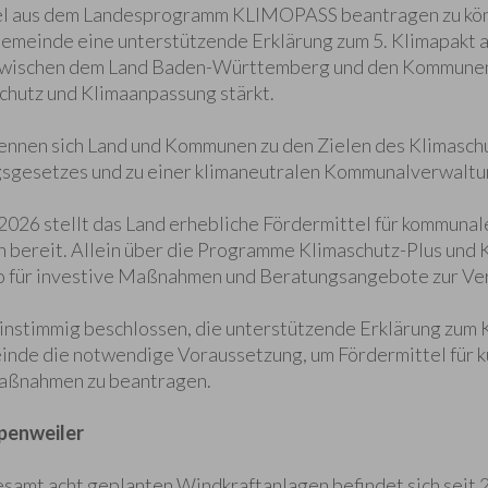
el aus dem Landesprogramm KLIMOPASS beantragen zu könn
 Gemeinde eine unterstützende Erklärung zum 5. Klimapakt 
 zwischen dem Land Baden-Württemberg und den Kommunen
hutz und Klimaanpassung stärkt.
ennen sich Land und Kommunen zu den Zielen des Klimaschu
gesetzes und zu einer klimaneutralen Kommunalverwaltun
 2026 stellt das Land erhebliche Fördermittel für kommunal
bereit. Allein über die Programme Klimaschutz-Plus un
o für investive Maßnahmen und Beratungsangebote zur Ve
instimmig beschlossen, die unterstützende Erklärung zum
inde die notwendige Voraussetzung, um Fördermittel für k
aßnahmen zu beantragen.
penweiler
samt acht geplanten Windkraftanlagen befindet sich seit 2