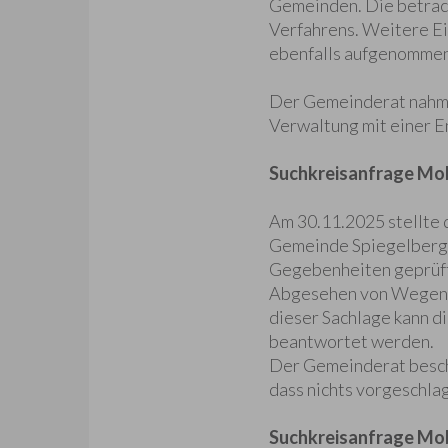
Gemeinden. Die betrach
Verfahrens. Weitere Ei
ebenfalls aufgenommen
Der Gemeinderat nahm 
Verwaltung mit einer E
Suchkreisanfrage Mobi
Am 30.11.2025 stellte 
Gemeinde Spiegelberg, 
Gegebenheiten geprüf
Abgesehen von Wegen v
dieser Sachlage kann d
beantwortet werden.
Der Gemeinderat beschlo
dass nichts vorgeschla
Suchkreisanfrage Mob