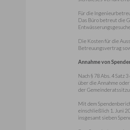
Für die Ingenieurbetre
Das Büro betreut die G
Entwässerungsgesuche
Die Kosten für die Au
Betreuungsvertrag sow
Annahme von Spenden;
Nach § 78 Abs. 4 Satz
über die Annahme oder 
der Gemeinderatssitzun
Mit dem Spendenbericht
einschließlich 1. Juni
insgesamt sieben Spend