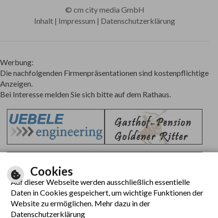
©
cm city media GmbH
Inhalt
|
Impressum
|
Datenschutzerklärung
Werbung:
Die nachfolgenden Firmenpräsentationen sind kostenpflichtige
Anzeigen.
Bei Interesse melden Sie sich bitte auf dem Rathaus.
Cookies
Auf dieser Webseite werden ausschließlich essentielle
Daten in Cookies gespeichert, um wichtige Funktionen der
Website zu ermöglichen. Mehr dazu in der
Datenschutzerklärung