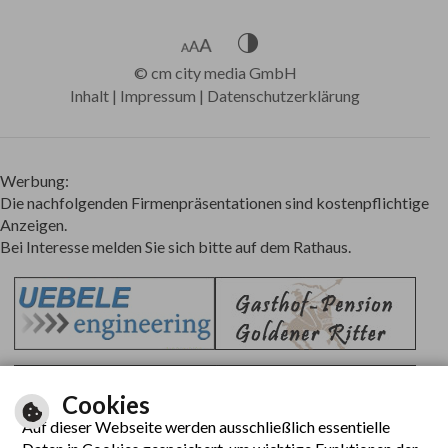
©
cm city media GmbH
Inhalt
|
Impressum
|
Datenschutzerklärung
Werbung:
Die nachfolgenden Firmenpräsentationen sind kostenpflichtige
Anzeigen.
Bei Interesse melden Sie sich bitte auf dem Rathaus.
Cookies
Auf dieser Webseite werden ausschließlich essentielle