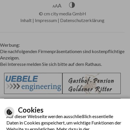
©
cm city media GmbH
Inhalt
|
Impressum
|
Datenschutzerklärung
Werbung:
Die nachfolgenden Firmenpräsentationen sind kostenpflichtige
Anzeigen.
Bei Interesse melden Sie sich bitte auf dem Rathaus.
Cookies
Auf dieser Webseite werden ausschließlich essentielle
Daten in Cookies gespeichert, um wichtige Funktionen der
Website zu ermöglichen. Mehr dazu in der